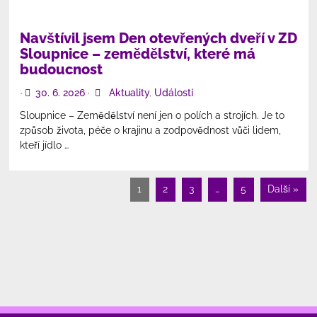
Navštívil jsem Den otevřených dveří v ZD
Sloupnice – zemědělství, které má
budoucnost
30. 6. 2026
Aktuality
,
Události
•
•
Sloupnice – Zemědělství není jen o polích a strojích. Je to
způsob života, péče o krajinu a zodpovědnost vůči lidem,
kteří jídlo …
1
2
3
…
5
Další »