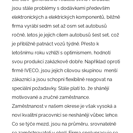
jsou stále problémy s dodávkami především
elektronických a elektrických komponentů, běžně
firma vyrábí sedm set až osm set autobusů
ročně, letos je jejich cílem autobusů šest set, což
je přibližně patnáct vozů týdně. Přesto k
letošnímu roku vzhlíží s optimismem, hodnotí
svou produkci zakázkově dobře. Například oproti
firmě IVECO, jsou jejich cílovou skupinou menší
zákazníci a jsou schopni flexibilně reagovat na
speciální požadavky. Stále platí to, že shánějí
motivované a zručné zaměstnance.
Zaměstnanost v našem okrese je však vysoká a
noví kvalitní pracovníci se neshánějí vůbec lehce.
Co se týče mezd, jsou na průměru, srovnatelně
se zaměstnavateli v okolí. Firma spolupracuje se