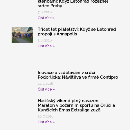
klenbami: Když Letohrad rozezněl
srdce Prahy
7. 8. 2026
Číst více »
Třicet let přátelství: Když se Letohrad
propojí s Annapolis
1. 8. 2026
Číst více »
Inovace a vzdělávání v srdci
Podorlicka: Návštěva ve firmě Contipro
22. 7. 2026
Číst více »
Hasičský víkend plný nasazení:
Maraton v požárním sportu na Orlici a
Kunčicích Emas Extraliga 2026
20. 7. 2026
Číst více »