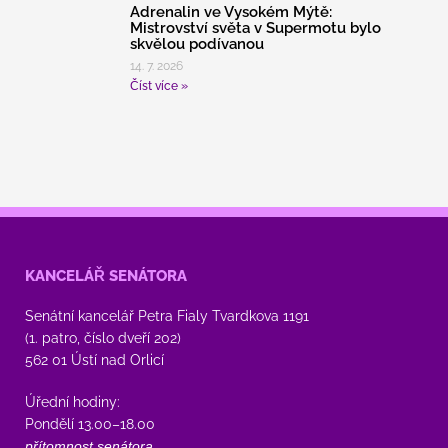
Adrenalin ve Vysokém Mýtě:
Mistrovství světa v Supermotu bylo
skvělou podívanou
14. 7. 2026
Číst více »
KANCELÁŘ SENÁTORA
Senátní kancelář Petra Fialy Tvardkova 1191
(1. patro, číslo dveří 202)
562 01 Ústí nad Orlicí
Úřední hodiny:
Pondělí 13.00–18.00
přítomnost senátora