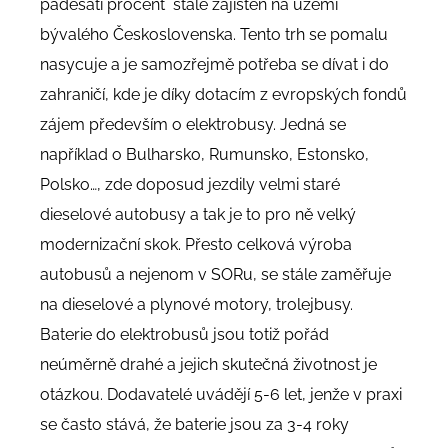
padesáti procent stále zajištěn na území
bývalého Československa. Tento trh se pomalu
nasycuje a je samozřejmě potřeba se dívat i do
zahraničí, kde je díky dotacím z evropských fondů
zájem především o elektrobusy. Jedná se
například o Bulharsko, Rumunsko, Estonsko,
Polsko…, zde doposud jezdily velmi staré
dieselové autobusy a tak je to pro ně velký
modernizační skok. Přesto celková výroba
autobusů a nejenom v SORu, se stále zaměřuje
na dieselové a plynové motory, trolejbusy.
Baterie do elektrobusů jsou totiž pořád
neúměrně drahé a jejich skutečná životnost je
otázkou. Dodavatelé uvádějí 5-6 let, jenže v praxi
se často stává, že baterie jsou za 3-4 roky