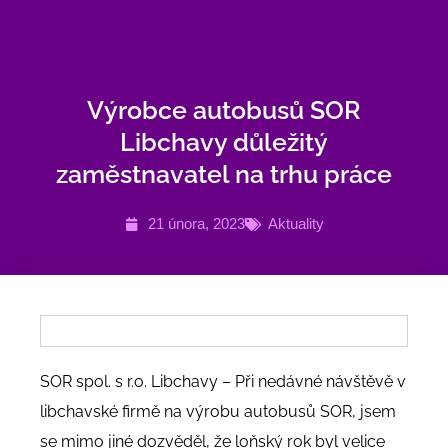
Přeskočit
na
obsah
Výrobce autobusů SOR
Libchavy důležitý
zaměstnavatel na trhu práce
21 února, 2023
Aktuality
SOR spol. s r.o. Libchavy – Při nedávné návštěvě v
libchavské firmě na výrobu autobusů SOR, jsem
se mimo jiné dozvěděl, že loňský rok byl velice