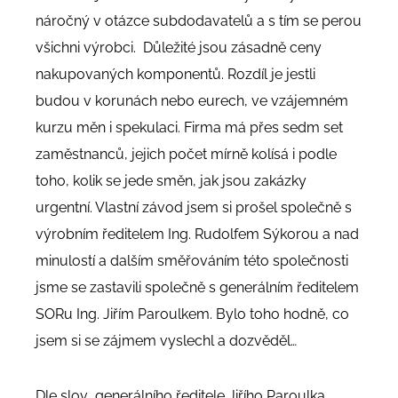
náročný v otázce subdodavatelů a s tím se perou
všichni výrobci. Důležité jsou zásadně ceny
nakupovaných komponentů. Rozdíl je jestli
budou v korunách nebo eurech, ve vzájemném
kurzu měn i spekulaci.
Firma má přes sedm set
zaměstnanců, jejich počet mírně kolísá i podle
toho, kolik se jede směn, jak jsou zakázky
urgentní. Vlastní závod jsem si prošel společně s
výrobním ředitelem Ing. Rudolfem Sýkorou a nad
minulostí a dalším směřováním této společnosti
jsme se zastavili společně s generálním ředitelem
SORu Ing. Jiřím Paroulkem. Bylo toho hodně, co
jsem si se zájmem vyslechl a dozvěděl…
Dle slov generálního ředitele Jiřího Paroulka,