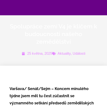
Přeskočit
na
obsah
Spolupráce zemí V4 je klíčem k
budoucnosti našeho
zemědělství
25 května, 2025
Aktuality
,
Události
Varšava/ Senát/Sejm – Koncem minulého
týdne jsem měl tu čest zúčastnit se
významného setkání předsedů zemědělských