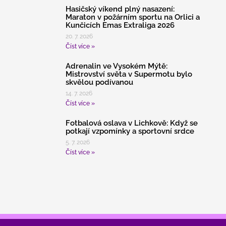
Hasičský víkend plný nasazení:
Maraton v požárním sportu na Orlici a
Kunčicích Emas Extraliga 2026
20. 7. 2026
Číst více »
Adrenalin ve Vysokém Mýtě:
Mistrovství světa v Supermotu bylo
skvělou podívanou
14. 7. 2026
Číst více »
Fotbalová oslava v Lichkově: Když se
potkají vzpomínky a sportovní srdce
5. 7. 2026
Číst více »