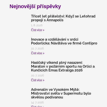
Nejnovější příspěvky
Třicet let přátelství: Když se Letohrad
propojí s Annapolis
1. 8. 2026
Číst více »
Inovace a vzdělávání v srdci
Podorlicka: Návštěva ve firmě Contipro
22. 7. 2026
Číst více »
Hasičský víkend plný nasazení:
Maraton v požárním sportu na Orlici a
Kunčicích Emas Extraliga 2026
20. 7. 2026
Číst více »
Adrenalin ve Vysokém Mýtě:
Mistrovství světa v Supermotu bylo
skvělou podívanou
14. 7. 2026