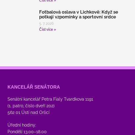
Číst více »
Fotbalová oslava v Lichkově: Když se
potkají vzpomínky a sportovní srdce
5. 7. 2026
Číst více »
KANCELÁŘ SENÁTORA
Senátní kancelář Petra Fialy Tvardkova 1191
(1. patro, číslo dveří 202)
562 01 Ústí nad Orlicí
Úřední hodiny:
Pondělí 13.00–18.00