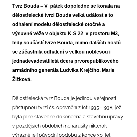
Tvrz Bouda – V pátek dopoledne se konala na
dělostřelecké tvrzi Bouda velká událost a to
odhalení modelu dělostřelecké otočné a
výsuvné věže v objektu K-S 22 v prostoru M3,
tedy součástí tvrze Bouda, mimo dalších hostů
se zúčastnila odhalení s velkou noblesou i
jednadevadesátiletá dcera prvorepublikového
armádního generála Ludvíka Krejčího, Marie
Žižková.
Dělostřelecká tvrz Bouda je jedinou veřejnosti
přístupnou tvrzí čs. opevnění z let 1935–1938, jež
byla plně stavebně dokončena a stavební úpravy
v pozdějších obdobích nenarušily nikterak
výrazně její původní podobu z konce 30. let