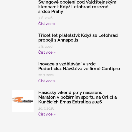
Swingové opojení pod Valdštejnskými
klenbami: Když Letohrad rozezněl
srdce Prahy
7. 8. 2026
Číst více »
Třicet let přátelství: Když se Letohrad
propojí s Annapolis
1. 8. 2026
Číst více »
Inovace a vzdělávání v srdci
Podorlicka: Návštěva ve firmě Contipro
22. 7. 2026
Číst více »
Hasičský víkend plný nasazení:
Maraton v požárním sportu na Orlici a
Kunčicích Emas Extraliga 2026
20. 7. 2026
Číst více »