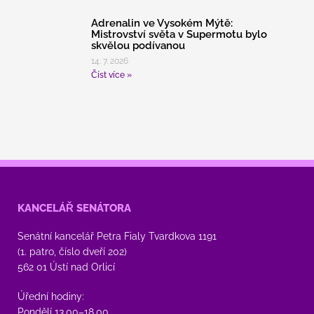
Adrenalin ve Vysokém Mýtě:
Mistrovství světa v Supermotu bylo
skvělou podívanou
14. 7. 2026
Číst více »
KANCELÁŘ SENÁTORA
Senátní kancelář Petra Fialy Tvardkova 1191
(1. patro, číslo dveří 202)
562 01 Ústí nad Orlicí
Úřední hodiny:
Pondělí 13.00–18.00