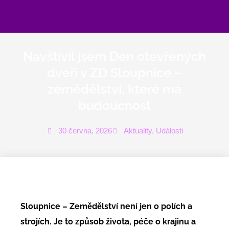
Přeskočit
na
obsah
Navštívil jsem Den otevřených
dveří v ZD Sloupnice –
zemědělství, které má
budoucnost
30 června, 2026
Aktuality
,
Události
Sloupnice – Zemědělství není jen o polích a
strojích. Je to způsob života, péče o krajinu a