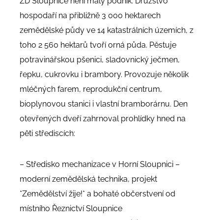
ZD Sloupnice není malý podnik. Družstvo
hospodaří na přibližně 3 000 hektarech
zemědělské půdy ve 14 katastrálních územích, z
toho 2 560 hektarů tvoří orná půda. Pěstuje
potravinářskou pšenici, sladovnický ječmen,
řepku, cukrovku i brambory. Provozuje několik
mléčných farem, reprodukční centrum,
bioplynovou stanici i vlastní bramborárnu. Den
otevřených dveří zahrnoval prohlídky hned na
pěti střediscích:
– Středisko mechanizace v Horní Sloupnici –
moderní zemědělská technika, projekt
*Zemědělství žije!* a bohaté občerstvení od
místního Řeznictví Sloupnice