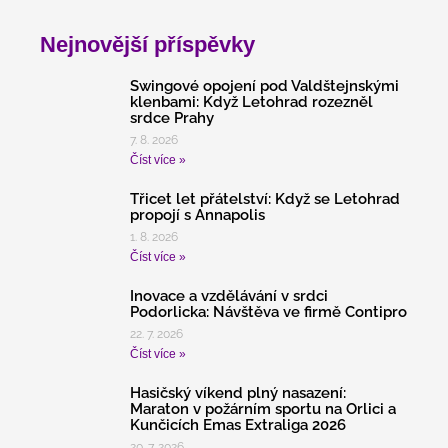
Nejnovější příspěvky
Swingové opojení pod Valdštejnskými
klenbami: Když Letohrad rozezněl
srdce Prahy
7. 8. 2026
Číst více »
Třicet let přátelství: Když se Letohrad
propojí s Annapolis
1. 8. 2026
Číst více »
Inovace a vzdělávání v srdci
Podorlicka: Návštěva ve firmě Contipro
22. 7. 2026
Číst více »
Hasičský víkend plný nasazení:
Maraton v požárním sportu na Orlici a
Kunčicích Emas Extraliga 2026
20. 7. 2026