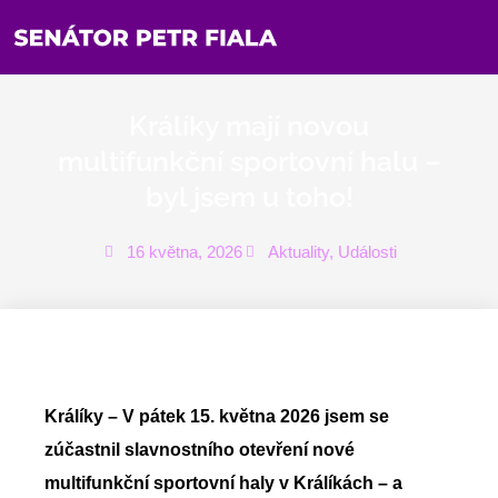
Přeskočit
na
obsah
Králíky mají novou
multifunkční sportovní halu –
byl jsem u toho!
16 května, 2026
Aktuality
,
Události
Králíky – V pátek 15. května 2026 jsem se
zúčastnil slavnostního otevření nové
multifunkční sportovní haly v Králíkách – a