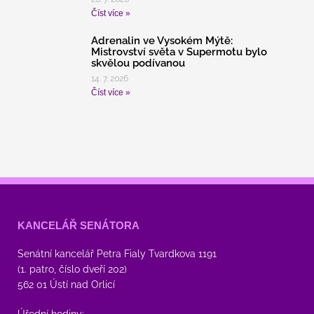
Číst více »
Adrenalin ve Vysokém Mýtě:
Mistrovství světa v Supermotu bylo
skvělou podívanou
14. 7. 2026
Číst více »
KANCELÁŘ SENÁTORA
Senátní kancelář Petra Fialy Tvardkova 1191
(1. patro, číslo dveří 202)
562 01 Ústí nad Orlicí
Úřední hodiny: