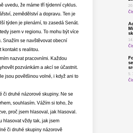
ně uvedu, že máme tří týdenní cyklus.
20
Čís
ství, zemědělství a dopravu. Ten je
ší týden je plenární, to zasedá Senát.
Ad
Mi
, tedy jsem v regionu. To mohu být více
sk
14
u. Snažím se navštěvovat obecní
Čís
t kontakt s realitou.
Fo
domím nazvat pracovními. Každou
se
sr
vyhovět pozvánkám a akcí se účastnit.
5. 
jsou povětšinou volné, i když ani to
Čís
é či druhé názorové skupiny. Ne se
rhem, souhlasím. Vážím si toho, že
ve, proč jsem hlasoval, jak hlasoval.
 hlasovat vždy tak, jak jsem
dné či druhé skupiny názorově