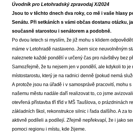
Úvodník pro Letohradský zpravodaj X/2024
Jsou to v těchto dnech dva roky, co mě i vaše hlasy p
Senátu. Při setkáních s vámi občas dostanu otázku, ja
současně starostou i senátorem a podobně.
Po dvou letech si myslím, že již mohu s klidem odpovědět, ž
máme v Letohradě nastaveno. Jsem sice neuvolněným star
naleznete každé pondělí v určený čas pro návštěvy bez p
Samozřejmě, že tu nejsem jen v pondělí, ale kdykoli to 
místostarostu, který je na radnici denně (pokud nemá služ
A protože jsou na úřadě i v samosprávě pracovití, mohu s
našemu městu nadále daří realizovat to, co jsme avizovali
otevřená přístavba tří tříd v MŠ Taušlova, o prázdninách 
základních škol, rekonstrukce silnic i řada dalšího. A za t
aktivně podíleli a podílejí. Zřejmě nepřekvapí, že i jako 
pomoci regionu i místu, kde žijeme.