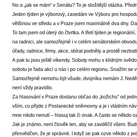
No a „jak se mám“ v Senátu? To je složitější otázka. Před
Jeden týden je výborový, zasedám ve Výboru pro hospodář
většinou ve středu a v Praze jsem maximálně dva dny. Dal
To tam jsem od úterý do čtvrtka. A třetí týden je regionální
na radnici, ale samozřejmě i v celém senátorském obvod
úřady, radnice, firmy, akce, sbírat podněty a prostě neztrati
A pak tu jsou ještě víkendy. Soboty mohu s klidným svě
sobotu je řada akcí u nás i po celém regionu. Snažím se 
Samozřejmě nemohu být všude, dvojníka nemám J. Neděle 
není vždy pravidlo.
Za hlasování v Praze dostanu občas do „kožichu“ od jedn
vším, co přijde z Poslanecké sněmovny a je i vládním náv
mne nikdo nenutí – hlasuj tak či onak. A často se někdo oz
Jak je známo, není člověk ten, aby se zavděčil všem. Budu
přesvědčen, že je správné. I když se pak ozve někdo z je