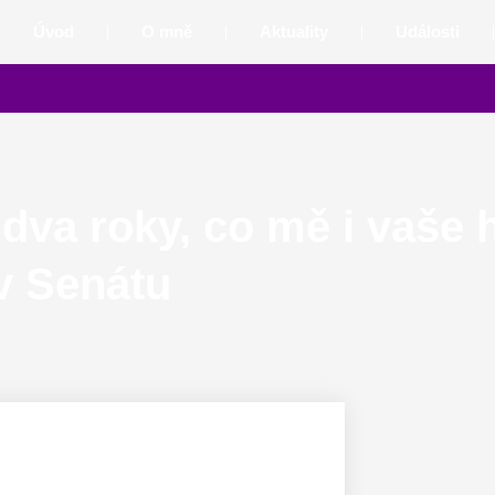
Úvod
O mně
Aktuality
Události
dva roky, co mě i vaše 
v Senátu