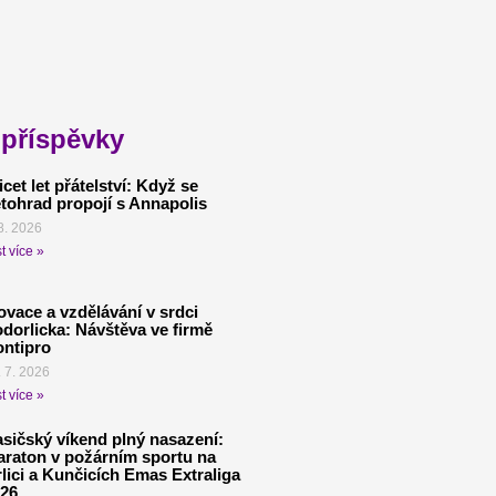
 příspěvky
icet let přátelství: Když se
tohrad propojí s Annapolis
8. 2026
t více »
ovace a vzdělávání v srdci
dorlicka: Návštěva ve firmě
ntipro
. 7. 2026
t více »
sičský víkend plný nasazení:
raton v požárním sportu na
lici a Kunčicích Emas Extraliga
26