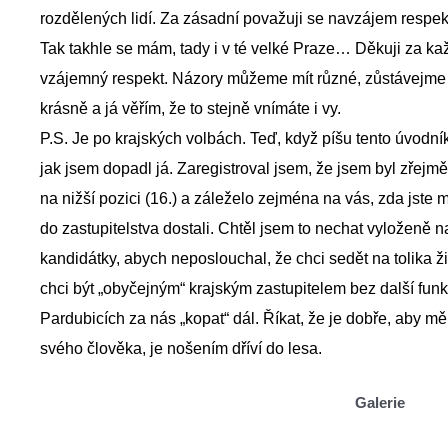
rozdělených lidí. Za zásadní považuji se navzájem respek
Tak takhle se mám, tady i v té velké Praze… Děkuji za kaž
vzájemný respekt. Názory můžeme mít různé, zůstávejme a
krásně a já věřím, že to stejně vnímáte i vy.
P.S. Je po krajských volbách. Teď, když píšu tento úvodn
jak jsem dopadl já. Zaregistroval jsem, že jsem byl zřejm
na nižší pozici (16.) a záleželo zejména na vás, zda jste
do zastupitelstva dostali. Chtěl jsem to nechat vyloženě n
kandidátky, abych neposlouchal, že chci sedět na tolika ž
chci být „obyčejným“ krajským zastupitelem bez další funkce
Pardubicích za nás „kopat“ dál. Říkat, že je dobře, aby m
svého člověka, je nošením dříví do lesa.
Galerie