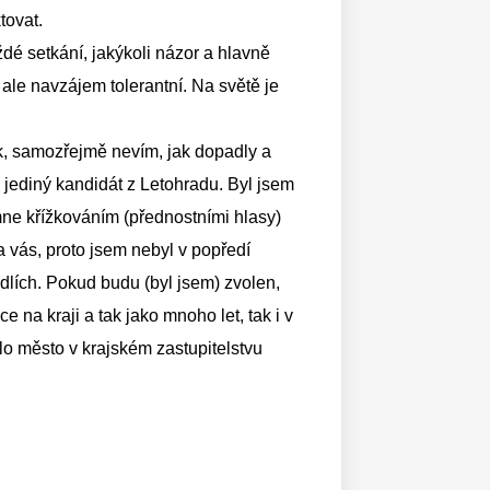
tovat.
dé setkání, jakýkoli názor a hlavně
le navzájem tolerantní. Na světě je
ík, samozřejmě nevím, jak dopadly a
ě jediný kandidát z Letohradu. Byl jsem
 mne křížkováním (přednostními hlasy)
a vás, proto jsem nebyl v popředí
idlích. Pokud budu (byl jsem) zvolen,
 na kraji a tak jako mnoho let, tak i v
ělo město v krajském zastupitelstvu