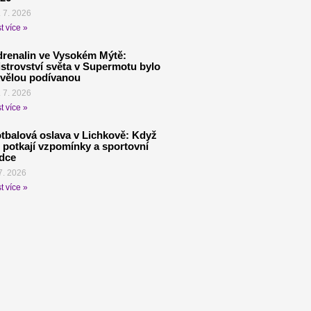
. 7. 2026
t více »
renalin ve Vysokém Mýtě:
strovství světa v Supermotu bylo
vělou podívanou
. 7. 2026
t více »
tbalová oslava v Lichkově: Když
 potkají vzpomínky a sportovní
dce
7. 2026
t více »