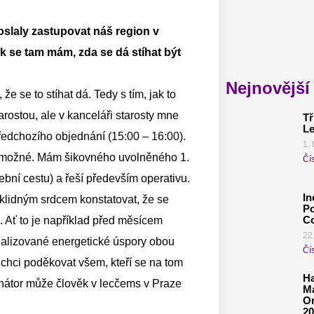
oslaly zastupovat náš region v
k se tam mám, zda se dá stíhat být
Nejnovější
e se to stíhat dá. Tedy s tím, jak to
ostou, ale v kanceláři starosty mne
Tř
Le
ředchozího objednání (15:00 – 16:00).
1. 
je možné. Mám šikovného uvolněného 1.
Čís
ební cestu) a řeší především operativu.
In
 klidným srdcem konstatovat, že se
Po
Co
. Ať to je například před měsícem
22
realizované energetické úspory obou
Čís
o chci poděkovat všem, kteří se na tom
Ha
senátor může člověk v lecčems v Praze
Ma
Or
20