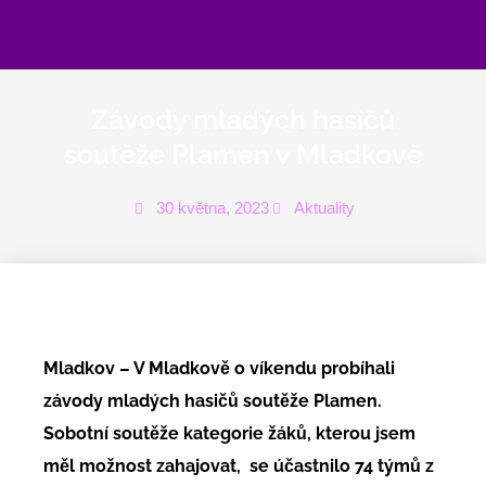
Přeskočit
na
obsah
Závody mladých hasičů
soutěže Plamen v Mladkově
30 května, 2023
Aktuality
Mladkov – V Mladkově o víkendu probíhali
závody mladých hasičů soutěže Plamen.
Sobotní soutěže kategorie žáků, kterou jsem
měl možnost zahajovat, se účastnilo 74 týmů z