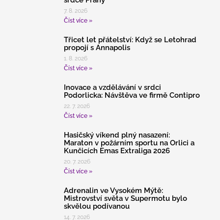
7. 8. 2026
Číst více »
Třicet let přátelství: Když se Letohrad
propojí s Annapolis
1. 8. 2026
Číst více »
Inovace a vzdělávání v srdci
Podorlicka: Návštěva ve firmě Contipro
22. 7. 2026
Číst více »
Hasičský víkend plný nasazení:
Maraton v požárním sportu na Orlici a
Kunčicích Emas Extraliga 2026
20. 7. 2026
Číst více »
Adrenalin ve Vysokém Mýtě:
Mistrovství světa v Supermotu bylo
skvělou podívanou
14. 7. 2026