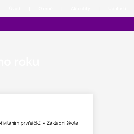
Úvod
O mně
Aktuality
Události
ho roku
přivítáním prvňáčků v Základní škole