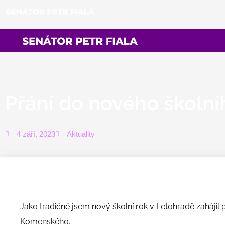
Přeskočit
na
obsah
Přání do nového školní
4 září, 2023
Aktuality
Jako tradičně jsem nový školní rok v Letohradě zahájil 
Komenského.