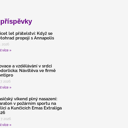
 příspěvky
icet let přátelství: Když se
tohrad propojí s Annapolis
8. 2026
t více »
ovace a vzdělávání v srdci
dorlicka: Návštěva ve firmě
ntipro
 7. 2026
t více »
sičský víkend plný nasazení:
raton v požárním sportu na
lici a Kunčicích Emas Extraliga
026
 7. 2026
t více »