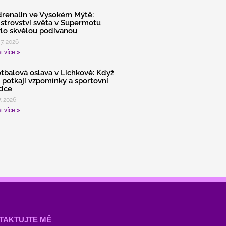
renalin ve Vysokém Mýtě:
strovství světa v Supermotu
lo skvělou podívanou
 7. 2026
t více »
tbalová oslava v Lichkově: Když
 potkají vzpomínky a sportovní
dce
7. 2026
t více »
TAKTUJTE MĚ