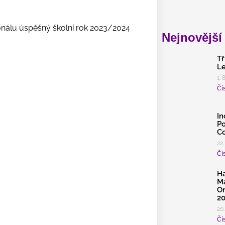
onálu úspěšný školní rok 2023/2024
Nejnovější
Tř
Le
1. 
Čís
In
Po
Co
22.
Čís
Ha
Ma
Or
2
20.
Čís