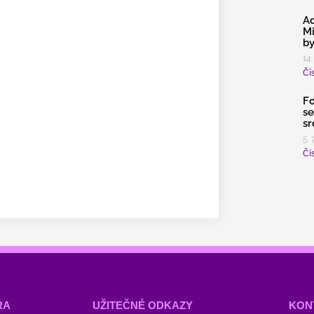
Ad
Mi
by
14.
Čís
Fo
se
sr
5. 
Čís
RA
UŽITEČNÉ ODKAZY
KON