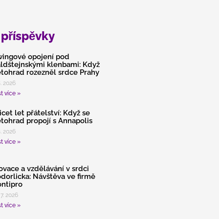
 příspěvky
ingové opojení pod
ldštejnskými klenbami: Když
tohrad rozezněl srdce Prahy
8. 2026
t více »
icet let přátelství: Když se
tohrad propojí s Annapolis
8. 2026
t více »
ovace a vzdělávání v srdci
dorlicka: Návštěva ve firmě
ntipro
 7. 2026
t více »