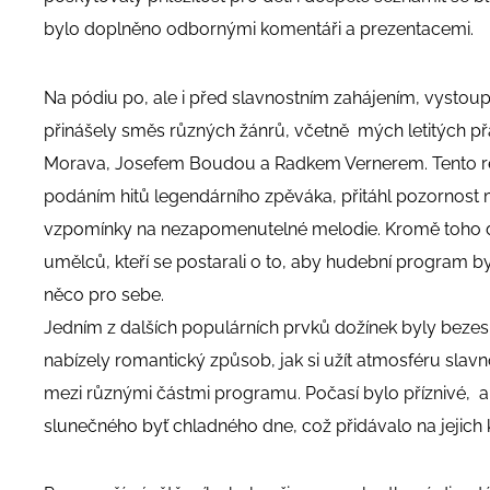
bylo doplněno odbornými komentáři a prezentacemi.
Na pódiu po, ale i před slavnostním zahájením, vystoupi
přinášely směs různých žánrů, včetně mých letitých přá
Morava, Josefem Boudou a Radkem Vernerem. Tento r
podáním hitů legendárního zpěváka, přitáhl pozornost m
vzpomínky na nezapomenutelné melodie. Kromě toho do
umělců, kteří se postarali o to, aby hudební program b
něco pro sebe.
Jedním z dalších populárních prvků dožínek byly bezes
nabízely romantický způsob, jak si užít atmosféru slavn
mezi různými částmi programu. Počasí bylo příznivé, a t
slunečného byť chladného dne, což přidávalo na jejich 