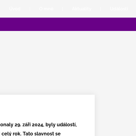
Úvod
O mně
Aktuality
Události
naly 29. září 2024, byly událostí,
 celý rok. Tato slavnost se