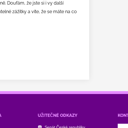
ně. Doufám, že jste si i vy další
utelné zážitky a víte, že se máte na co
A
UŽITEČNÉ ODKAZY
KON
Senát České republiky