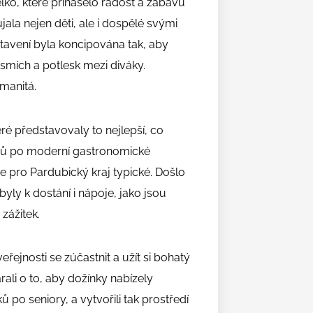
lko, které přinášelo radost a zábavu
ala nejen děti, ale i dospělé svými
tavení byla koncipována tak, aby
smích a potlesk mezi diváky.
manitá.
ré představovaly to nejlepší, co
rmů po moderní gastronomické
e pro Pardubický kraj typické. Došlo
ly k dostání i nápoje, jako jsou
 zážitek.
řejnosti se zúčastnit a užít si bohatý
ali o to, aby dožínky nabízely
po seniory, a vytvořili tak prostředí