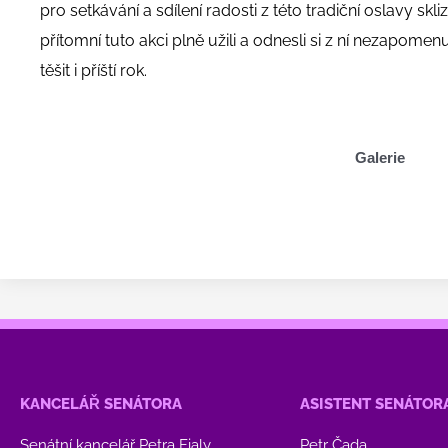
pro setkávání a sdílení radosti z této tradiční oslavy skliz
přítomní tuto akci plně užili a odnesli si z ní nezapomen
těšit i příští rok.
Galerie
KANCELÁŘ SENÁTORA
ASISTENT SENÁTOR
Senátní kancelář Petra Fialy
Petr Čada