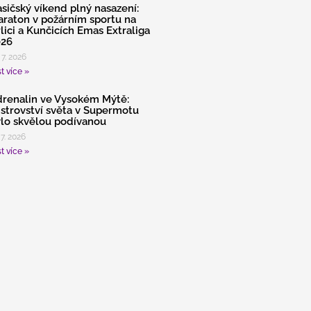
sičský víkend plný nasazení:
raton v požárním sportu na
lici a Kunčicích Emas Extraliga
026
 7. 2026
t více »
renalin ve Vysokém Mýtě:
strovství světa v Supermotu
lo skvělou podívanou
 7. 2026
t více »