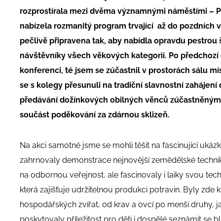
rozprostírala mezi dvěma významnými náměstími –
nabízela rozmanitý program trvající až do pozdních 
pečlivě připravena tak, aby nabídla opravdu pestrou š
návštěvníky všech věkových kategorií. Po předchoz
konferenci, té jsem se zúčastnil v prostorách sálu m
se s kolegy přesunuli na tradiční slavnostní zahájen
předávání dožínkových obilných věnců zúčastněným
součást poděkování za zdárnou sklizeň.
Na akci samotné jsme se mohli těšit na fascinující uká
zahrnovaly demonstrace nejnovější zemědělské technik
na odbornou veřejnost, ale fascinovaly i laiky svou tech
která zajišťuje udržitelnou produkci potravin. Byly zde 
hospodářských zvířat, od krav a ovcí po menší druhy, jak
poskytovaly příležitost pro děti i dospělé seznámit se b