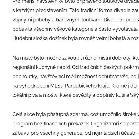
Pro menší návštěvníky bylo připraveno loutkové divadé
s každým představením. Tato tradiční forma divadla zauj
vtipnými příběhy a barevnými loutkami. Divadelní předs
pobavila všechny věkové kategorie a často vyvolávala 
Hudební složka dožínek byla rovněž velmi bohatá a roz
Na místě bylo možné zakoupit různé místní dobroty, kte
regionální kuchyně nabízí. Od tradičních českých pok
pochoutky, návštěvníci měli možnost ochutnat vše, co j
na vyhodnocení MLSu Pardubického kraje. Kromě jídla by
lokální piva a mošty, které osvěžily a doplnily kulinářský
Celá akce byla přístupná zdarma, což umožnilo široké ve
program bez finančních překážek. Organizátoři se postar
zábavu pro všechny generace, od nejmladších účastníků 