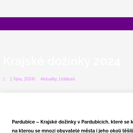
Přeskočit
na
obsah
Krajské dožínky 2024
1 října, 2024
Aktuality
,
Události
Pardubice – Krajské dožínky v Pardubicích, které se ko
na kterou se mnozí obyvatelé města i jeho okolí těšili