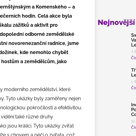
 Pernštýnským a Komenského – a
večerních hodin. Celá akce byla
Nejnovější
kálu zážitků a aktivit pro
í dopolední odborné zemědělské
Sw
Va
ístní novorenezanční radnice, jsme
Le
í dožínek, kde nemohlo chybět
7. 
Čís
 hostům a zemědělcům, jako
Tř
Le
1. 
Čís
zky moderního zemědělství, které
y. Tyto ukázky byly zaměřeny nejen
In
nologickou pokročilostí a efektivitou,
Po
Co
k vidění také různé druhy
22.
o jsou králíci. Tyto ukázky zvířat
Čís
líže s chovem a péčí o zvířata, což