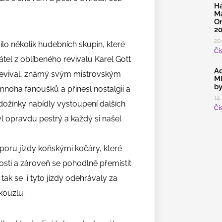
Ha
Ma
Or
2
20.
lo několik hudebních skupin, které
Čís
tel z oblíbeného revivalu Karel Gott
Ad
evival, známý svým mistrovským
Mi
by
noha fanoušků a přinesl nostalgii a
14.
žínky nabídly vystoupení dalších
Čís
yl opravdu pestrý a každý si našel
poru jízdy koňskými kočáry, které
osti a zároveň se pohodlně přemístit
ak se i tyto jízdy odehrávaly za
kouzlu.