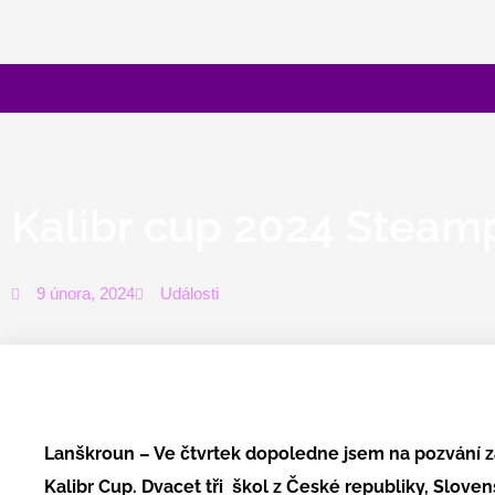
Přeskočit
na
obsah
Kalibr cup 2024 Steam
9 února, 2024
Události
Lanškroun – Ve čtvrtek dopoledne jsem na pozvání z
Kalibr Cup. Dvacet tři škol z České republiky, Sloven