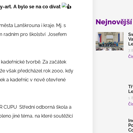
y-art. A bylo se na co dívat
Nejnovější
 města Lanškrouna i kraje. Mj. s
 radním pro školství Josefem
Sw
Va
Le
7. 
Čís
a kadeřnické tvorbě. Za začátek
ěže však předcházel rok 2000, kdy
ek a kadeřnic v nově otevřené
Tř
Le
1. 
Čís
BR CUPU Střední odborná škola a
leno jiné téma, na které soutěžící
In
Po
Co