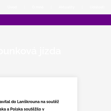
Úvod
O mně
Aktuality
Události
punková jízda
avítal do Lanškrouna na soutěž
ska a Polska soutěžilo v