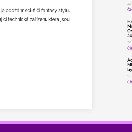
22.
Čís
e podžánr sci-fi či fantasy stylu,
ící technická zařízení, která jsou
Ha
Ma
Or
2
20.
Čís
Ad
Mi
by
14.
Čís