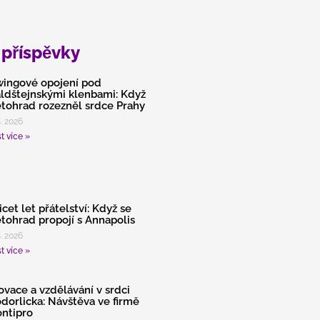
 příspěvky
ingové opojení pod
ldštejnskými klenbami: Když
tohrad rozezněl srdce Prahy
8. 2026
t více »
icet let přátelství: Když se
tohrad propojí s Annapolis
8. 2026
t více »
ovace a vzdělávání v srdci
dorlicka: Návštěva ve firmě
ntipro