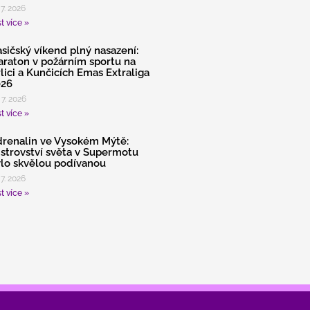
 7. 2026
t více »
sičský víkend plný nasazení:
raton v požárním sportu na
lici a Kunčicích Emas Extraliga
026
 7. 2026
t více »
renalin ve Vysokém Mýtě:
strovství světa v Supermotu
lo skvělou podívanou
 7. 2026
t více »