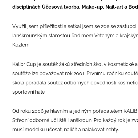
disciplínách Účesová tvorba, Make-up, Nail-art a Bod
Využil jsem příležitosti a setkal jsem se zde se zástupci
lanškrounským starostou Radimem Vetchým a krajským
Kozlem.
Kalibr Cup je soutěž žáků středních škol v kosmetické 
soutěže lze považovat rok 2001. Prvnímu ročníku sout
škola pořádala soutěž odborných dovedností kosmetič
sportovní hale.
Od roku 2006 je hlavním a jediným pořadatelem KALI
Střední odborné učiliště Lanškroun. Pro každý rok je zvo
musí modelku učesat, nalíčit a nalakovat nehty.